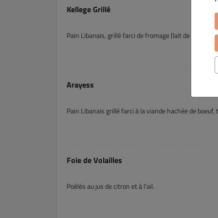
Kellege Grillé
Pain Libanais, grillé farci de fromage (lait de vache e
Arayess
Pain Libanais grillé farci à la viande hachée de boeuf, 
Foie de Volailles
Poêlés au jus de citron et à l'ail.