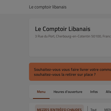
Le comptoir libanais
Le Comptoir Libanais
3 Rue du Port, Cherbourg-en-Cotentin 50100, Franc
Souhaitez-vous vous faire livrer votre comm
souhaitez-vous la retirer sur place ?
Menu
Heures d’ouverture
Infos
All
MEZZES (ENTRÉES) CHAUDES
Tout
ME