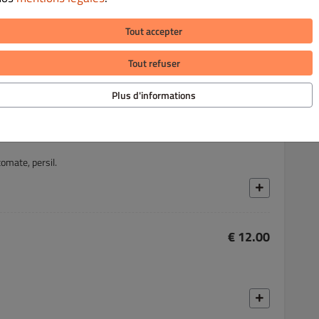
€ 12.00
Tout accepter
t brebis), tomate et menthe.
Tout refuser
Plus d'informations
€ 10.00
tomate, persil.
€ 12.00