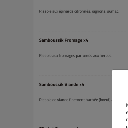
Rissole aux épinards citronnés, oignons, sumac.
Samboussik Fromage x4
Rissole aux fromages parfumés aux herbes.
Samboussik Viande x4
Rissole de viande finement hachée (boeuf) aux épices
e