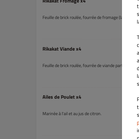
Rikakat Fromage x4
Feuille de brick roulée, fourrée de fromage (lait de v
c
Rikakat Viande x4
Feuille de brick roulée, fourrée de viande parfumée au
s
Ailes de Poulet x4
Marinée à l'ail et au jus de citron.
s
p