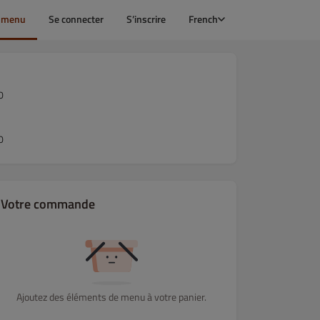
e menu
Se connecter
S’inscrire
French
0
0
Votre commande
Ajoutez des éléments de menu à votre panier.
ENTRÉES) CHAUDES
GRILLADES
PLAT DU JOUR
MENU ENFAN