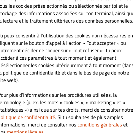
€ 8.00
tous les cookies préselectionnés ou sélectionnés par toi et le
stockage des informations associées sur ton terminal, ainsi qu
ache et brebis) parfumé aux herbes.
la lecture et le traitement ultérieurs des données personnelles
Tu peux consentir à l'utilisation des cookies non nécessaires en
liquant sur le bouton d'appel à l'action « Tout accepter » ou
€ 8.00
autrement décider de cliquer sur « Tout refuser ». Tu peux
accéder à ces paramètres à tout moment et également
x herbes.
désélectionner les cookies ultérieurement à tout moment (dan
la politique de confidentialité et dans le bas de page de notre
ite web).
€ 12.00
Pour plus d'informations sur les procédures utilisées, la
terminologie (p. ex. les mots « cookies », « marketing » et «
tatistiques ») ainsi que sur tes droits, merci de consulter notr
olitique de confidentialité
. Si tu souhaites de plus amples
informations, merci de consulter nos
conditions générales
et
nos
mentions légales
.