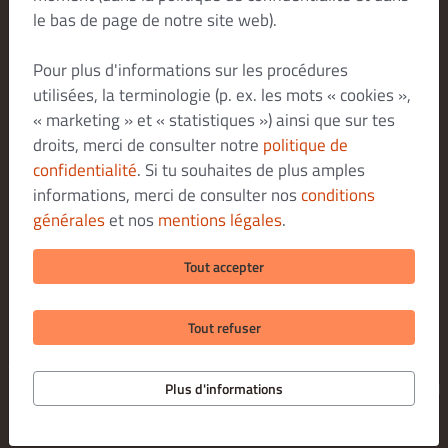
le bas de page de notre site web).
Modifier les paramètres relatifs aux cookies
Pour plus d'informations sur les procédures
Contactez-nous
utilisées, la terminologie (p. ex. les mots « cookies »,
Politique De Confidentialité
« marketing » et « statistiques ») ainsi que sur tes
Conditions Générales
droits, merci de consulter notre
politique de
Legal notice
confidentialité
. Si tu souhaites de plus amples
informations, merci de consulter nos
conditions
MODES DE PAIEMENT POUR LA LIVRAISON
générales
et nos
mentions légales
.
MODES DE PAIEMENT POUR LE RETRAIT SUR PLACE
Tout accepter
Tout refuser
© 2026 Le comptoir libanais
Application de commande pour restaurants proposée par
Plus d'informations
DISH