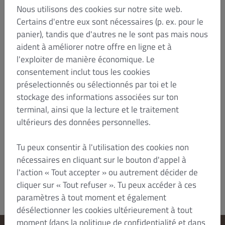
prévaloir des dispositions impératives de la loi du
Nous utilisons des cookies sur notre site web.
En tant que
pays dans lequel vous résidez.
Certains d'entre eux sont nécessaires (p. ex. pour le
consommateur, vous bénéficiez de toutes les
panier), tandis que d'autres ne le sont pas mais nous
dispositions impératives du droit local.Les
aident à améliorer notre offre en ligne et à
présentes conditions générales sont régies par le
l'exploiter de manière économique. Le
droit français. En tant que consommateur, vous
bénéficiez de toutes les dispositions impératives
consentement inclut tous les cookies
du droit du pays dans lequel vous êtes domicilié.
préselectionnés ou sélectionnés par toi et le
Rien dans les présentes CGV, y compris le
stockage des informations associées sur ton
paragraphe ci-dessus, ne porte atteinte à votre
terminal, ainsi que la lecture et le traitement
droit, en tant que consommateur, de vous prévaloir
ultérieurs des données personnelles.
de ces dispositions impératives du droit local.
Statut : Juillet 2023/HTZ
Tu peux consentir à l'utilisation des cookies non
Dish Order_B2C_T&C_V6_Jul 2023_fr
nécessaires en cliquant sur le bouton d'appel à
l'action « Tout accepter » ou autrement décider de
cliquer sur « Tout refuser ». Tu peux accéder à ces
paramètres à tout moment et également
désélectionner les cookies ultérieurement à tout
moment (dans la politique de confidentialité et dans